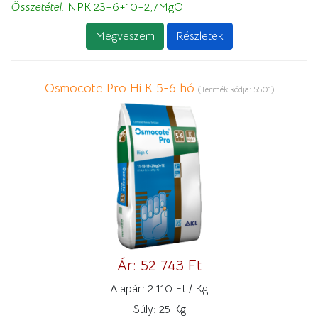
Összetétel:
NPK 23+6+10+2,7MgO
Megveszem
Részletek
Osmocote Pro Hi K 5-6 hó
(Termék kódja:
5501
)
Ár:
52 743 Ft
Alapár:
2 110 Ft / Kg
Súly:
25 Kg