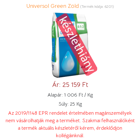
Universol Green Zöld
(Termék kódja:
6201
)
Ár:
25 159 Ft
Alapár:
1 006 Ft / Kg
Súly:
25 Kg
Az 2019/1148 EPR rendelet értelmében magánszemélyek
nem vásárolhatják meg a terméket. Szakmai felhasználóként
a termék aktuális készletéről kérem, érdeklődjön
kollégáinknál.