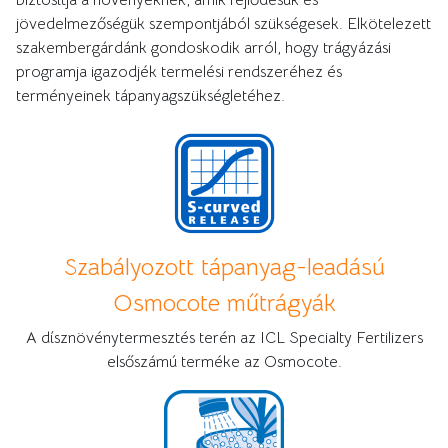
biztosítja a növényeknek, amik fejlődésük és
jövedelmezőségük szempontjából szükségesek. Elkötelezett
szakembergárdánk gondoskodik arról, hogy trágyázási
programja igazodjék termelési rendszeréhez és
terményeinek tápanyagszükségletéhez.
Szabályozott tápanyag-leadású
Osmocote műtrágyák
A dísznövénytermesztés terén az ICL Specialty Fertilizers
elsőszámú terméke az Osmocote.