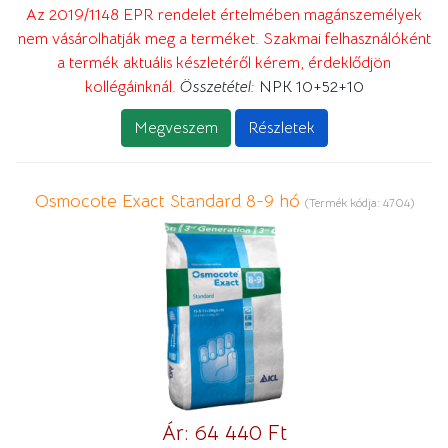
Az 2019/1148 EPR rendelet értelmében magánszemélyek
nem vásárolhatják meg a terméket. Szakmai felhasználóként
a termék aktuális készletéről kérem, érdeklődjön
kollégáinknál.
Összetétel:
NPK 10+52+10
Megveszem
Részletek
Osmocote Exact Standard 8-9 hó
(Termék kódja:
4704
)
Ár:
64 440 Ft