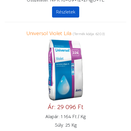
Összetétel:
NPK 16+09+12+2MgO+TE
Részletek
Universol Violet Lila
(Termék kódja:
6203
)
Ár:
29 096 Ft
Alapár:
1 164 Ft / Kg
Súly:
25 Kg