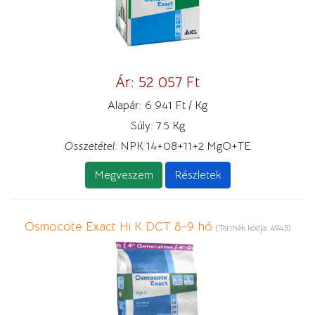
Ár:
52 057 Ft
Alapár:
6 941 Ft / Kg
Súly:
7.5 Kg
Összetétel:
NPK 14+08+11+2 MgO+TE
Megveszem
Részletek
Osmocote Exact Hi K DCT 8-9 hó
(Termék kódja:
4943
)