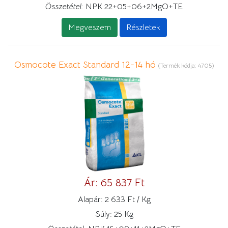
Összetétel:
NPK 22+05+06+2MgO+TE
Megveszem
Részletek
Osmocote Exact Standard 12-14 hó
(Termék kódja:
4705
)
Ár:
65 837 Ft
Alapár:
2 633 Ft / Kg
Súly:
25 Kg