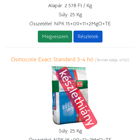
Alapár:
2 578 Ft / Kg
Súly:
25 Kg
Összetétel:
NPK 15+09+11+2MgO+TE
Megveszem
Részletek
Osmocote Exact Standard 3-4 hó
(Termék kódja:
4702
)
Súly:
25 Kg