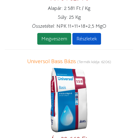
Alapár:
2 581 Ft / Kg
Súly:
25 Kg
Összetétel:
NPK 11+11+18+2,5 MgO
Megveszem
Részletek
Universol Basis Bázis
(Termék kódja:
6206
)