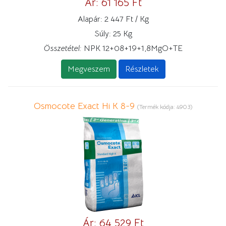
Ár:
61 165 Ft
Alapár:
2 447 Ft / Kg
Súly:
25 Kg
Összetétel:
NPK 12+08+19+1,8MgO+TE
Megveszem
Részletek
Osmocote Exact Hi K 8-9
(Termék kódja:
4903
)
Ár:
64 529 Ft