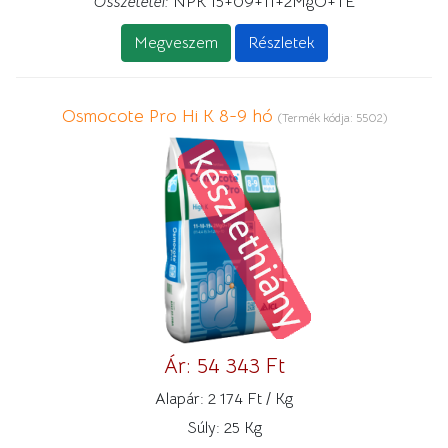
Összetétel:
NPK 15+09+11+2MgO+TE
Megveszem
Részletek
Osmocote Pro Hi K 8-9 hó
(Termék kódja:
5502
)
Ár:
54 343 Ft
Alapár:
2 174 Ft / Kg
Súly:
25 Kg