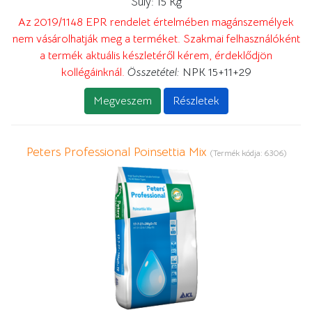
Súly:
15 Kg
Az 2019/1148 EPR rendelet értelmében magánszemélyek
nem vásárolhatják meg a terméket. Szakmai felhasználóként
a termék aktuális készletéről kérem, érdeklődjön
kollégáinknál.
Összetétel:
NPK 15+11+29
Megveszem
Részletek
Peters Professional Poinsettia Mix
(Termék kódja:
6306
)