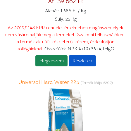
Ár:
39 662 Ft
Alapár:
1 586 Ft / Kg
Súly:
25 Kg
Az 2019/1148 EPR rendelet értelmében magánszemélyek
nem vásárolhatják meg a terméket. Szakmai felhasználóként
a termék aktuális készletéről kérem, érdeklődjön
kollégáinknál.
Összetétel:
NPK 4+19+35+4,1MgO
Megveszem
Részletek
Universol Hard Water 225
(Termék kódja:
6209
)