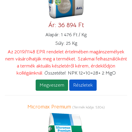
Ár:
36 894 Ft
Alapár:
1 476 Ft / Kg
Súly:
25 Kg
Az 2019/1148 EPR rendelet értelmében magánszemélyek
nem vásárolhatják meg a terméket. Szakmai felhasználóként
a termék aktuális készletéről kérem, érdeklődjön
kollégáinknál.
Összetétel:
NPK 12+10+28+ 2 MgO
Megveszem
Részletek
Micromax Premium
(Termék kódja:
5304
)