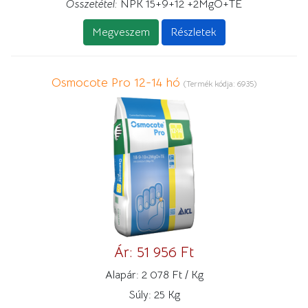
Összetétel:
NPK 15+9+12 +2MgO+TE
Megveszem
Részletek
Osmocote Pro 12-14 hó
(Termék kódja:
6935
)
Ár:
51 956 Ft
Alapár:
2 078 Ft / Kg
Súly:
25 Kg