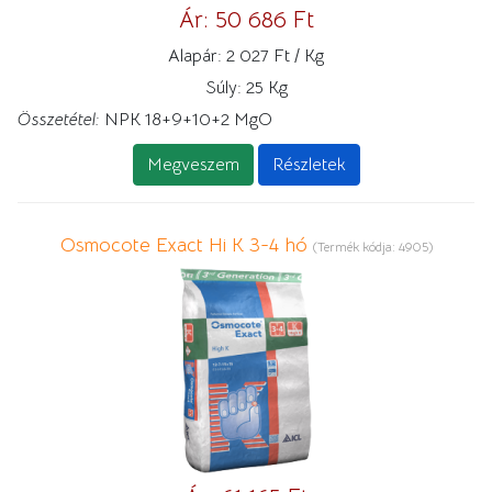
Ár:
50 686 Ft
Alapár:
2 027 Ft / Kg
Súly:
25 Kg
Összetétel:
NPK 18+9+10+2 MgO
Megveszem
Részletek
Osmocote Exact Hi K 3-4 hó
(Termék kódja:
4905
)