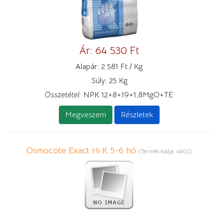
Ár:
64 530 Ft
Alapár:
2 581 Ft / Kg
Súly:
25 Kg
Összetétel:
NPK 12+8+19+1,8MgO+TE
Megveszem
Részletek
Osmocote Exact Hi K 5-6 hó
(Termék kódja:
4902
)