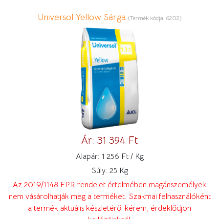
Universol Yellow Sárga
(Termék kódja:
6202
)
Ár:
31 394 Ft
Alapár:
1 256 Ft / Kg
Súly:
25 Kg
Az 2019/1148 EPR rendelet értelmében magánszemélyek
nem vásárolhatják meg a terméket. Szakmai felhasználóként
a termék aktuális készletéről kérem, érdeklődjön