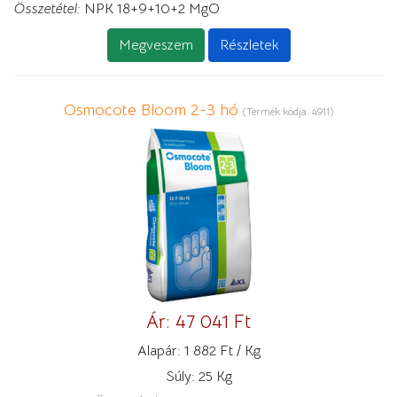
Összetétel:
NPK 18+9+10+2 MgO
Megveszem
Részletek
Osmocote Bloom 2-3 hó
(Termék kódja:
4911
)
Ár:
47 041 Ft
Alapár:
1 882 Ft / Kg
Súly:
25 Kg