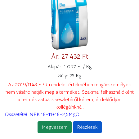
Ár:
27 432 Ft
Alapár:
1 097 Ft / Kg
Súly:
25 Kg
Az 2019/1148 EPR rendelet értelmében magánszemélyek
nem vásárolhatják meg a terméket. Szakmai felhasználóként
a termék aktuális készletéről kérem, érdeklődjön
kollégáinknál.
Összetétel:
NPK 18+11+18+2,5MgO
Megveszem
Részletek