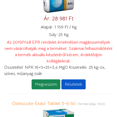
Ár:
28 981 Ft
Alapár:
1 159 Ft / Kg
Súly:
25 Kg
Az 2019/1148 EPR rendelet értelmében magánszemélyek
nem vásárolhatják meg a terméket. Szakmai felhasználóként
a termék aktuális készletéről kérem, érdeklődjön
kollégáinknál.
Összetétel:
NPK 16+5+25+3,4 MgO
Kiszerelés:
25 kg-os,
színes, műanyag zsák
Megveszem
Részletek
Osmocote Exact Tablet 5-6 hó
(Termék kódja:
5102
)