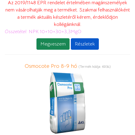
Az 2019/1148 EPR rendelet értelmében magánszemélyek
nem vásárolhatják meg a terméket. Szakmai felhasználóként
a termék aktuális készletéről kérem, érdeklődjön
kollégáinknál.
Összetétel:
NPK 10+10+30+3,3MgO
Megveszem
Részletek
Osmocote Pro 8-9 hó
(Termék kódja:
6934
)