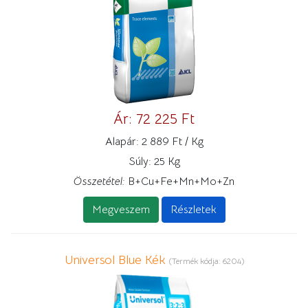
Ár:
72 225 Ft
Alapár:
2 889 Ft / Kg
Súly:
25 Kg
Összetétel:
B+Cu+Fe+Mn+Mo+Zn
Megveszem
Részletek
Universol Blue Kék
(Termék kódja:
6204
)