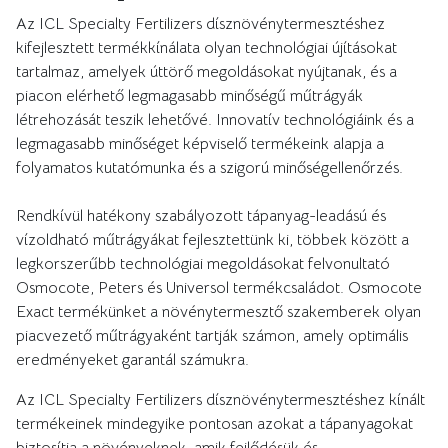
Az ICL Specialty Fertilizers dísznövénytermesztéshez
kifejlesztett termékkínálata olyan technológiai újításokat
tartalmaz, amelyek úttörő megoldásokat nyújtanak, és a
piacon elérhető legmagasabb minőségű műtrágyák
létrehozását teszik lehetővé. Innovatív technológiáink és a
legmagasabb minőséget képviselő termékeink alapja a
folyamatos kutatómunka és a szigorú minőségellenőrzés.
Rendkívül hatékony szabályozott tápanyag-leadású és
vízoldható műtrágyákat fejlesztettünk ki, többek között a
legkorszerűbb technológiai megoldásokat felvonultató
Osmocote, Peters és Universol termékcsaládot. Osmocote
Exact termékünket a növénytermesztő szakemberek olyan
piacvezető műtrágyaként tartják számon, amely optimális
eredményeket garantál számukra.
Az ICL Specialty Fertilizers dísznövénytermesztéshez kínált
termékeinek mindegyike pontosan azokat a tápanyagokat