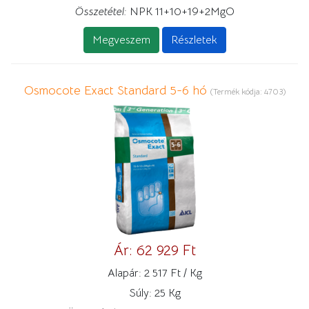
Összetétel:
NPK 11+10+19+2MgO
Megveszem
Részletek
Osmocote Exact Standard 5-6 hó
(Termék kódja:
4703
)
Ár:
62 929 Ft
Alapár:
2 517 Ft / Kg
Súly:
25 Kg