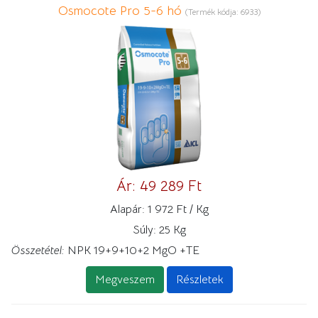
Osmocote Pro 5-6 hó
(Termék kódja:
6933
)
Ár:
49 289 Ft
Alapár:
1 972 Ft / Kg
Súly:
25 Kg
Összetétel:
NPK 19+9+10+2 MgO +TE
Megveszem
Részletek