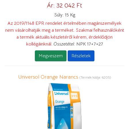
Ár:
32 042 Ft
Súly:
15 Kg
Az 2019/1148 EPR rendelet értelmében magánszemélyek
nem vásárolhatják meg a terméket. Szakmai felhasználóként
a termék aktuális készletéről kérem, érdeklődjön
kollégáinknál.
Összetétel:
NPK 17+7+27
Megveszem
Részletek
Universol Orange Narancs
(Termék kódja:
6205
)