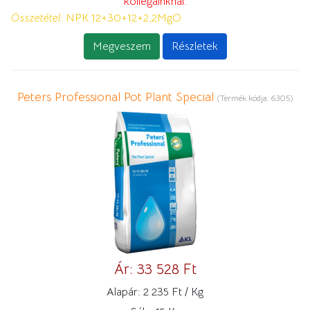
kollégáinknál.
Összetétel:
NPK 12+30+12+2,2MgO
Megveszem
Részletek
Peters Professional Pot Plant Special
(Termék kódja:
6305
)
Ár:
33 528 Ft
Alapár:
2 235 Ft / Kg