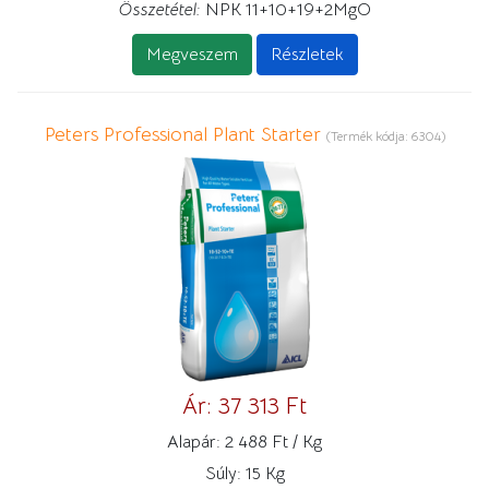
Összetétel:
NPK 11+10+19+2MgO
Megveszem
Részletek
Peters Professional Plant Starter
(Termék kódja:
6304
)
Ár:
37 313 Ft
Alapár:
2 488 Ft / Kg
Súly:
15 Kg