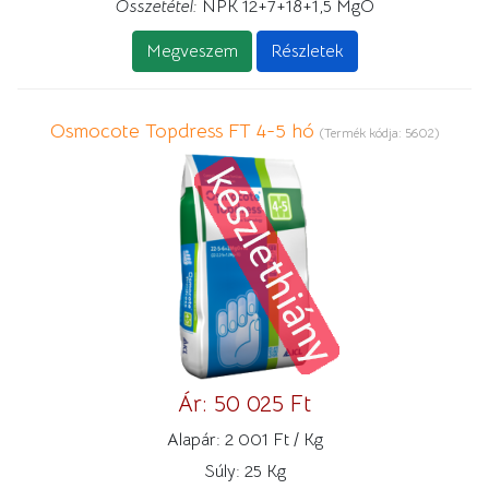
Összetétel:
NPK 12+7+18+1,5 MgO
Megveszem
Részletek
Osmocote Topdress FT 4-5 hó
(Termék kódja:
5602
)
Ár:
50 025 Ft
Alapár:
2 001 Ft / Kg
Súly:
25 Kg