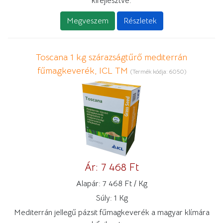
kifejlesztve.
Megveszem
Részletek
Toscana 1 kg szárazságtűrő mediterrán
fűmagkeverék, ICL TM
(Termék kódja:
6050
)
Ár:
7 468 Ft
Alapár:
7 468 Ft / Kg
Súly:
1 Kg
Mediterrán jellegű pázsit fűmagkeverék a magyar klímára