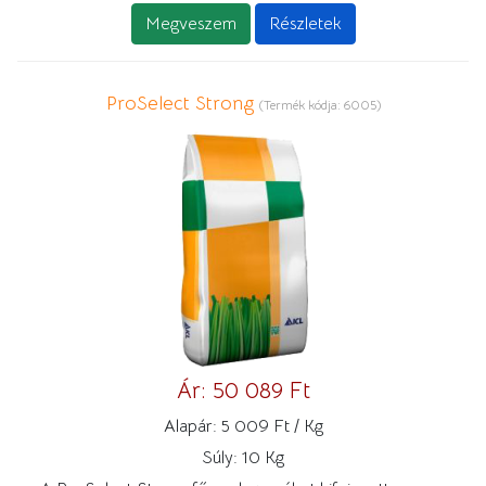
Megveszem
Részletek
ProSelect Strong
(Termék kódja:
6005
)
Ár:
50 089 Ft
Alapár:
5 009 Ft / Kg
Súly:
10 Kg