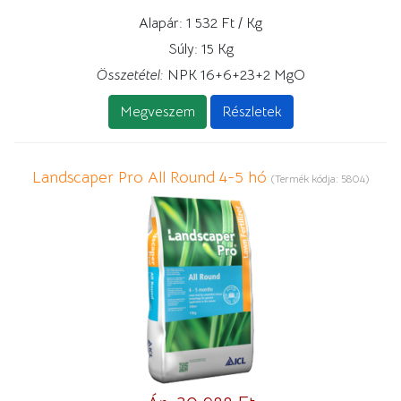
Alapár:
1 532 Ft / Kg
Súly:
15 Kg
Összetétel:
NPK 16+6+23+2 MgO
Megveszem
Részletek
Landscaper Pro All Round 4-5 hó
(Termék kódja:
5804
)