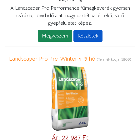
A Landscaper Pro Performance fűmagkeverék gyorsan
csírázik, rövid idő alatt nagy esztétikai értékű, sűrű
gyepfelületet képez.
Megveszem
Részletek
Landscaper Pro Pre-Winter 4-5 hó
(Termék kódja:
5809
)
Ár:
22 987 Ft