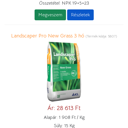
Összetétel:
NPK 19+5+23
Megveszem
Részletek
Landscaper Pro New Grass 3 hó
(Termék kódja:
5807
)
Ár:
28 613 Ft
Alapár:
1 908 Ft / Kg
Súly:
15 Kg