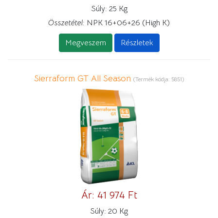
Súly:
25 Kg
Összetétel:
NPK 16+06+26 (High K)
Megveszem
Részletek
Sierraform GT All Season
(Termék kódja:
5851
)
Ár:
41 974 Ft
Súly:
20 Kg