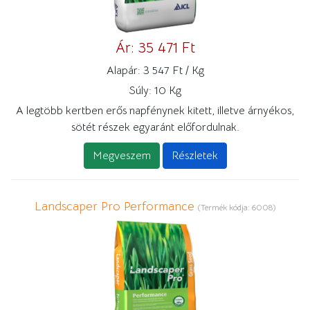
Ár:
35 471 Ft
Alapár:
3 547 Ft / Kg
Súly:
10 Kg
A legtöbb kertben erős napfénynek kitett, illetve árnyékos,
sötét részek egyaránt előfordulnak.
Megveszem
Részletek
Landscaper Pro Performance
(Termék kódja:
6008
)