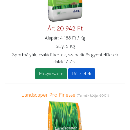
Ár:
20 942 Ft
Alapár:
4 188 Ft / Kg
Súly:
5 Kg
Sportpályák, családi kertek, szabadidős gyepfelületek
kialakítására.
Megveszem
Részletek
Landscaper Pro Finesse
(Termék kódja:
6001
)