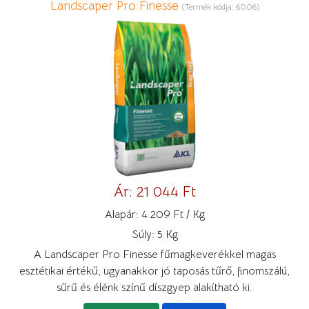
Landscaper Pro Finesse
(Termék kódja:
6006
)
Ár:
21 044 Ft
Alapár:
4 209 Ft / Kg
Súly:
5 Kg
A Landscaper Pro Finesse fűmagkeverékkel magas
esztétikai értékű, ugyanakkor jó taposás tűrő, finomszálú,
sűrű és élénk színű díszgyep alakítható ki.