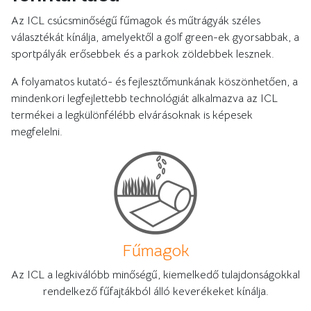
Az ICL csúcsminőségű fűmagok és műtrágyák széles
választékát kínálja, amelyektől a golf green-ek gyorsabbak, a
sportpályák erősebbek és a parkok zöldebbek lesznek.
A folyamatos kutató- és fejlesztőmunkának köszönhetően, a
mindenkori legfejlettebb technológiát alkalmazva az ICL
termékei a legkülönfélébb elvárásoknak is képesek
megfelelni.
Fűmagok
Az ICL a legkiválóbb minőségű, kiemelkedő tulajdonságokkal
rendelkező fűfajtákból álló keverékeket kínálja.