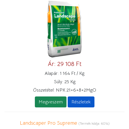
Ár:
29 108 Ft
Alapár:
1 164 Ft / Kg
Súly:
25 Kg
Összetétel:
NPK 21+6+8+2MgO
Megveszem
Részletek
Landscaper Pro Supreme
(Termék kódja:
6014
)