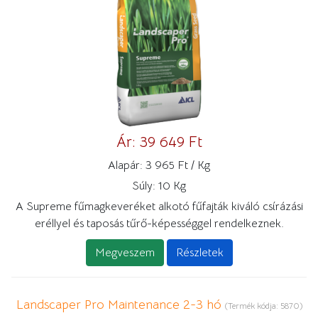
Ár:
39 649 Ft
Alapár:
3 965 Ft / Kg
Súly:
10 Kg
A Supreme fűmagkeveréket alkotó fűfajták kiváló csírázási
eréllyel és taposás tűrő-képességgel rendelkeznek.
Megveszem
Részletek
Landscaper Pro Maintenance 2-3 hó
(Termék kódja:
5870
)