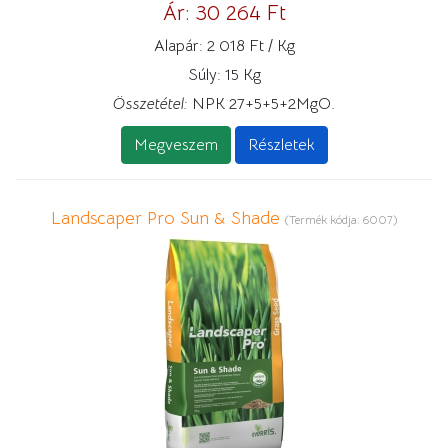
Ár:
30 264 Ft
Alapár:
2 018 Ft / Kg
Súly:
15 Kg
Összetétel:
NPK 27+5+5+2MgO.
Megveszem
Részletek
Landscaper Pro Sun & Shade
(Termék kódja:
6007
)