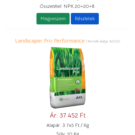
Összetétel:
NPK 20+20+8.
Megveszem
Részletek
Landscaper Pro Performance
(Termék kódja:
6002
)
Ár:
37 452 Ft
Alapár:
3 745 Ft / Kg
Súly:
10 Kg