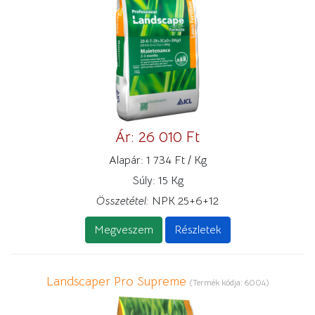
Ár:
26 010 Ft
Alapár:
1 734 Ft / Kg
Súly:
15 Kg
Összetétel:
NPK 25+6+12
Megveszem
Részletek
Landscaper Pro Supreme
(Termék kódja:
6004
)