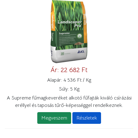
Ár:
22 682 Ft
Alapár:
4 536 Ft / Kg
Súly:
5 Kg
A Supreme fűmagkeveréket alkotó fűfajták kiváló csírázási
eréllyel és taposás tűrő-képességgel rendelkeznek.
Megveszem
Részletek