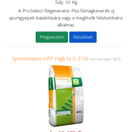
Súly:
10 Kg
A ProSelect Regenerator Plus fűmagkeverék új
sportgyepek kialakítására vagy a meglévők felülvetésére
alkalmas.
Megveszem
Részletek
Sportsmaster CRF High N 2-3 hó
(Termék kódja:
5815
)