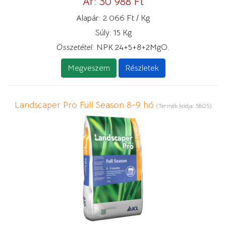
Ár:
30 988 Ft
Alapár:
2 066 Ft / Kg
Súly:
15 Kg
Összetétel:
NPK 24+5+8+2MgO.
Megveszem
Részletek
Landscaper Pro Full Season 8-9 hó
(Termék kódja:
5805
)