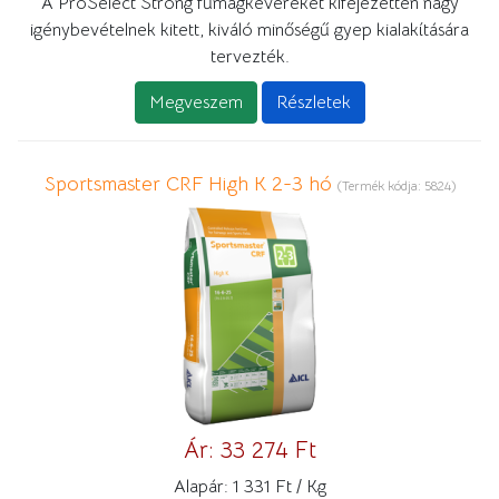
A ProSelect Strong fűmagkeveréket kifejezetten nagy
igénybevételnek kitett, kiváló minőségű gyep kialakítására
tervezték.
Megveszem
Részletek
Sportsmaster CRF High K 2-3 hó
(Termék kódja:
5824
)
Ár:
33 274 Ft
Alapár:
1 331 Ft / Kg