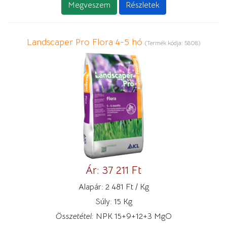
Megveszem
Részletek
Landscaper Pro Flora 4-5 hó
(Termék kódja:
5808
)
Ár:
37 211 Ft
Alapár:
2 481 Ft / Kg
Súly:
15 Kg
Összetétel:
NPK 15+9+12+3 MgO