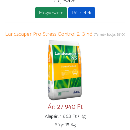
kifejlesztve.
Megveszem
Részletek
Landscaper Pro Stress Control 2-3 hó
(Termék kódja:
5810
)
Ár:
27 940 Ft
Alapár:
1 863 Ft / Kg
Súly:
15 Kg