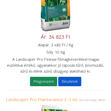
Ár:
34 823 Ft
Alapár:
3 482 Ft / Kg
Súly:
10 Kg
A Landscaper Pro Finesse fűmagkeverékkel magas
esztétikai értékű, ugyanakkor jó taposás tűrő, finomszálú,
sűrű és élénk színű díszgyep alakítható ki.
Megveszem
Részletek
Landscaper Pro Maintenance 2-3 hó
(Termék kódja:
5825
)