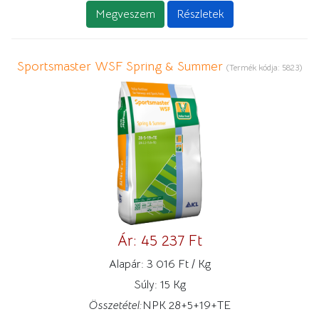
Megveszem
Részletek
Sportsmaster WSF Spring & Summer
(Termék kódja:
5823
)
Ár:
45 237 Ft
Alapár:
3 016 Ft / Kg
Súly:
15 Kg
Összetétel:
NPK 28+5+19+TE