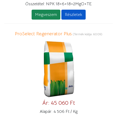
Összetétel:
NPK 18+6+18+2MgO+TE
Megveszem
Részletek
ProSelect Regenerator Plus
(Termék kódja:
6009
)
Ár:
45 060 Ft
Alapár:
4 506 Ft / Kg