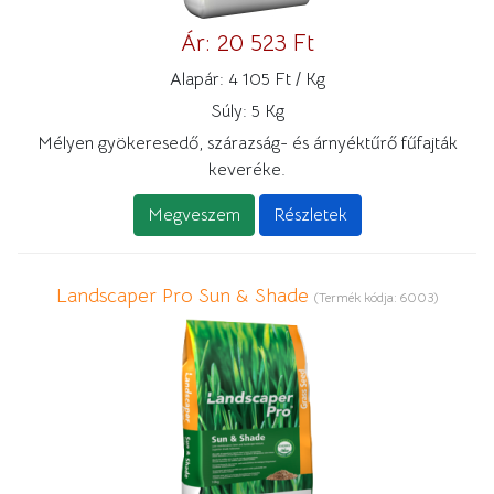
Ár:
20 523 Ft
Alapár:
4 105 Ft / Kg
Súly:
5 Kg
Mélyen gyökeresedő, szárazság- és árnyéktűrő fűfajták
keveréke.
Megveszem
Részletek
Landscaper Pro Sun & Shade
(Termék kódja:
6003
)