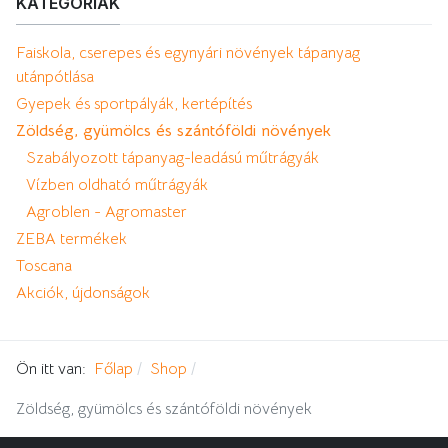
KATEGÓRIÁK
Faiskola, cserepes és egynyári növények tápanyag
utánpótlása
Gyepek és sportpályák, kertépítés
Zöldség, gyümölcs és szántóföldi növények
Szabályozott tápanyag-leadású műtrágyák
Vízben oldható műtrágyák
Agroblen - Agromaster
ZEBA termékek
Toscana
Akciók, újdonságok
Ön itt van:
Főlap
Shop
Zöldség, gyümölcs és szántóföldi növények