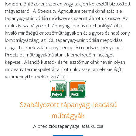
lombon, öntözőrendszeren vagy talajon keresztül biztosított
trágyázásról. A Specialty Agriculture termékkínálatát is e
tápanyag-utánpótlási módszerek szerint állítottuk össze. Az
exkluzív szabályozott tápanyag-leadású technológiától a
kiváló minőségű öntözőműtrágyákon át a gyors és hatékony
lombtrágyázásig, az ICL tápanyag-utánpótlási megoldásai
eleget tesznek valamennyi termelési rendszer igényeinek.
Precíziós műtrágyakínálatunk kiemelkedő minőséget
képvisel. Állandó kutató- és fejlesztőmunkánk révén olyan
innovatív termékpalettát állítottunk össze, amely kielégíti
valamennyi termelő elvárásait.
Szabályozott tápanyag-leadású
műtrágyák
A precíziós tápanyagellátás kulcsa